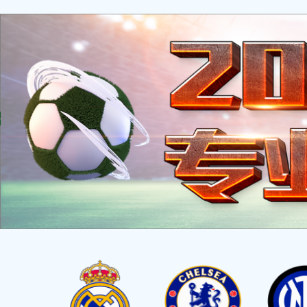
立即注册
米兰体育
米兰体育在线登录入口
用户的实时信息与多终端
技术驱动，性能优先
平台采用自研系统架构，持续优化加载速度与
全球 CDN 加速节点，实现不同地区高速访
面提升用户操作流畅度。