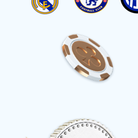
多语言，多区域
支持多语种界面与主流货币结算方式，米兰体
盖东南亚、欧洲、中东等重点市场，具备全球
力。
用户评分
4.9 / 5.0
200 万