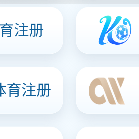
台实力，更是米兰体育在线登录入口在全球体育赛事服务中的技
87%
赛事API响应效率
联系我们
support@casmaer.com
好