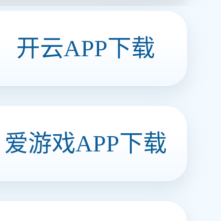
术承诺与专业水平。
75%
用户增长率（年）
米兰体育在线登录入口
米兰体育在线登录入口-米兰(中国) ✅eson推荐🌈「2026
运滚滚」🔰全新官网正式上线🔰 成立于2009年7月，注