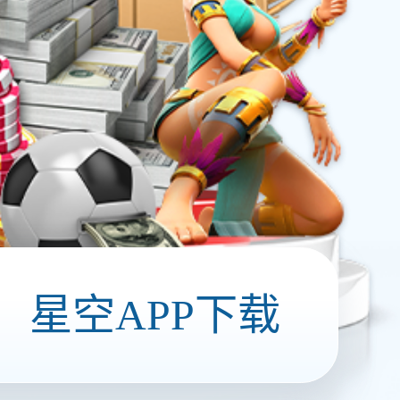
服务响应及时
分类清晰、
遇到功能问题，平台支持团队响应非常快，几
方便。
分钟内就能搞定，体验很好。